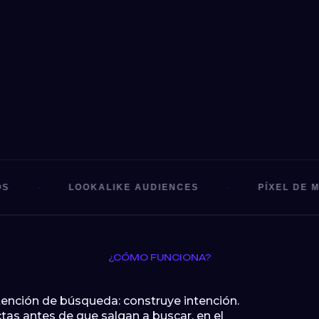
·
·
LOOKALIKE AUDIENCES
PÍXEL DE META
¿CÓMO FUNCIONA?
tención de búsqueda: construye intención.
as antes de que salgan a buscar, en el