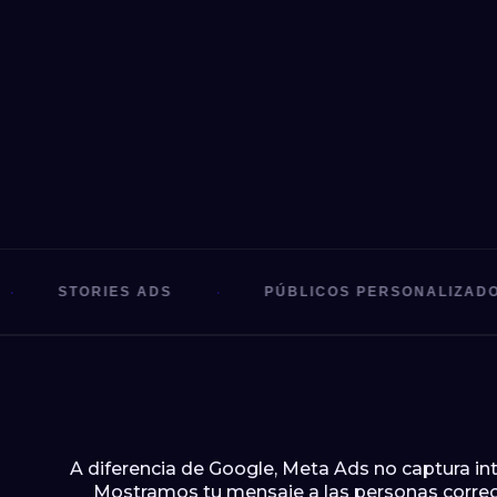
·
·
IES ADS
PÚBLICOS PERSONALIZADOS
A diferencia de Google, Meta Ads no captura in
Mostramos tu mensaje a las personas correct