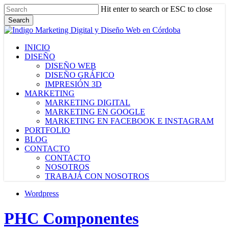
Skip
Hit enter to search or ESC to close
to
Search
main
Close
content
Search
Menu
INICIO
DISEÑO
DISEÑO WEB
DISEÑO GRÁFICO
IMPRESIÓN 3D
MARKETING
MARKETING DIGITAL
MARKETING EN GOOGLE
MARKETING EN FACEBOOK E INSTAGRAM
PORTFOLIO
BLOG
CONTACTO
CONTACTO
NOSOTROS
TRABAJÁ CON NOSOTROS
Wordpress
PHC Componentes