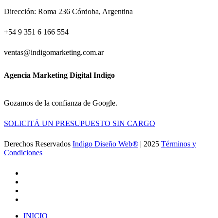
Dirección: Roma 236 Córdoba, Argentina
+54 9 351 6 166 554
ventas@indigomarketing.com.ar
Agencia Marketing Digital Indigo
Gozamos de la confianza de Google.
SOLICITÁ UN PRESUPUESTO SIN CARGO
Derechos Reservados
Indigo Diseño Web®
| 2025
Términos y
Condiciones
|
Ir a la Feria de Canton
facebook
linkedin
google-
plus
instagram
Close
INICIO