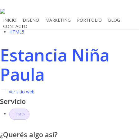
Skip
to
main
INICIO
DISEÑO
MARKETING
PORTFOLIO
BLOG
CONTACTO
content
HTML5
Estancia Niña
Paula
Ver sitio web
Servicio
HTML5
¿Querés algo así?