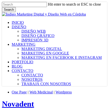
Skip
Hit enter to search or ESC to close
to
Search
main
Close
content
Search
Menu
INICIO
DISEÑO
DISEÑO WEB
DISEÑO GRÁFICO
IMPRESIÓN 3D
MARKETING
MARKETING DIGITAL
MARKETING EN GOOGLE
MARKETING EN FACEBOOK E INSTAGRAM
PORTFOLIO
BLOG
CONTACTO
CONTACTO
NOSOTROS
TRABAJÁ CON NOSOTROS
One Page
|
Web Medicinal
|
Wordpress
Novadent