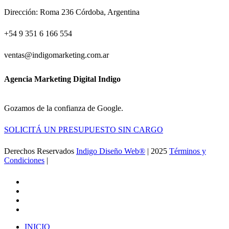
Dirección: Roma 236 Córdoba, Argentina
+54 9 351 6 166 554
ventas@indigomarketing.com.ar
Agencia Marketing Digital Indigo
Gozamos de la confianza de Google.
SOLICITÁ UN PRESUPUESTO SIN CARGO
Derechos Reservados
Indigo Diseño Web®
| 2025
Términos y
Condiciones
|
Ir a la Feria de Canton
facebook
linkedin
google-
plus
instagram
Close
INICIO