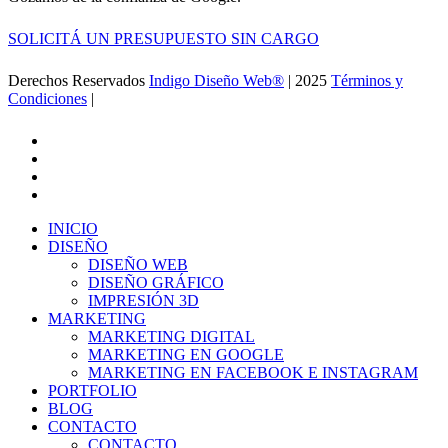
SOLICITÁ UN PRESUPUESTO SIN CARGO
Derechos Reservados
Indigo Diseño Web®
| 2025
Términos y
Condiciones
|
Ir a la Feria de Canton
facebook
linkedin
google-
plus
instagram
Close
INICIO
Menu
DISEÑO
DISEÑO WEB
DISEÑO GRÁFICO
IMPRESIÓN 3D
MARKETING
MARKETING DIGITAL
MARKETING EN GOOGLE
MARKETING EN FACEBOOK E INSTAGRAM
PORTFOLIO
BLOG
CONTACTO
CONTACTO