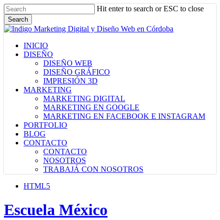
Skip
Hit enter to search or ESC to close
to
Search
main
Close
content
Search
Menu
INICIO
DISEÑO
DISEÑO WEB
DISEÑO GRÁFICO
IMPRESIÓN 3D
MARKETING
MARKETING DIGITAL
MARKETING EN GOOGLE
MARKETING EN FACEBOOK E INSTAGRAM
PORTFOLIO
BLOG
CONTACTO
CONTACTO
NOSOTROS
TRABAJÁ CON NOSOTROS
HTML5
Escuela México