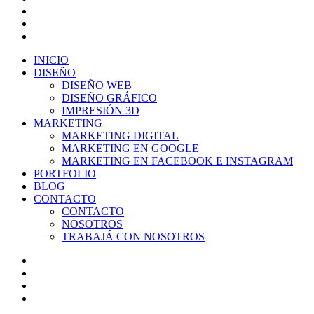
linkedin
google-
plus
instagram
Close
INICIO
Menu
DISEÑO
DISEÑO WEB
DISEÑO GRÁFICO
IMPRESIÓN 3D
MARKETING
MARKETING DIGITAL
MARKETING EN GOOGLE
MARKETING EN FACEBOOK E INSTAGRAM
PORTFOLIO
BLOG
CONTACTO
CONTACTO
NOSOTROS
TRABAJÁ CON NOSOTROS
twitter
facebook
linkedin
instagram