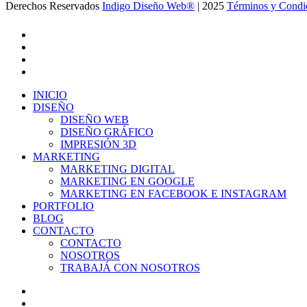
Derechos Reservados
Indigo Diseño Web®
| 2025
Términos y Condi
facebook
linkedin
google-
plus
instagram
Close
INICIO
Menu
DISEÑO
DISEÑO WEB
DISEÑO GRÁFICO
IMPRESIÓN 3D
MARKETING
MARKETING DIGITAL
MARKETING EN GOOGLE
MARKETING EN FACEBOOK E INSTAGRAM
PORTFOLIO
BLOG
CONTACTO
CONTACTO
NOSOTROS
TRABAJÁ CON NOSOTROS
twitter
facebook