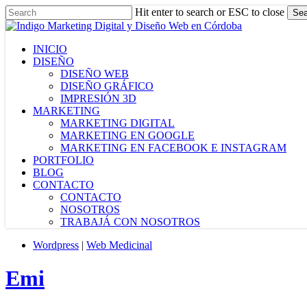
Skip
Hit enter to search or ESC to close
Sea
to
Close
main
Search
content
Menu
INICIO
DISEÑO
DISEÑO WEB
DISEÑO GRÁFICO
IMPRESIÓN 3D
MARKETING
MARKETING DIGITAL
MARKETING EN GOOGLE
MARKETING EN FACEBOOK E INSTAGRAM
PORTFOLIO
BLOG
CONTACTO
CONTACTO
NOSOTROS
TRABAJÁ CON NOSOTROS
Wordpress
|
Web Medicinal
Emi