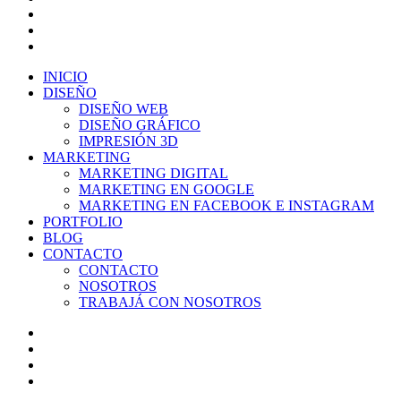
linkedin
google-
plus
instagram
Close
INICIO
Menu
DISEÑO
DISEÑO WEB
DISEÑO GRÁFICO
IMPRESIÓN 3D
MARKETING
MARKETING DIGITAL
MARKETING EN GOOGLE
MARKETING EN FACEBOOK E INSTAGRAM
PORTFOLIO
BLOG
CONTACTO
CONTACTO
NOSOTROS
TRABAJÁ CON NOSOTROS
twitter
facebook
linkedin
instagram