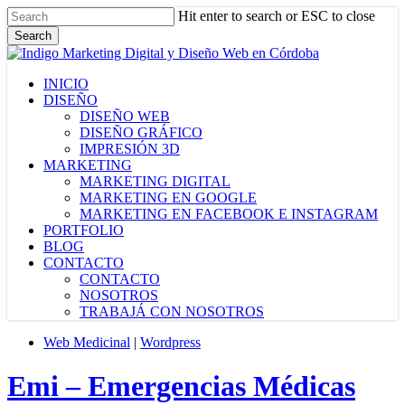
Skip
Hit enter to search or ESC to close
to
Search
main
Close
content
Search
Menu
INICIO
DISEÑO
DISEÑO WEB
DISEÑO GRÁFICO
IMPRESIÓN 3D
MARKETING
MARKETING DIGITAL
MARKETING EN GOOGLE
MARKETING EN FACEBOOK E INSTAGRAM
PORTFOLIO
BLOG
CONTACTO
CONTACTO
NOSOTROS
TRABAJÁ CON NOSOTROS
Web Medicinal
|
Wordpress
Emi – Emergencias Médicas