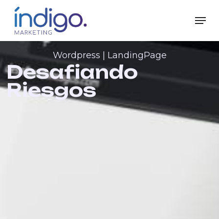
Skip
to
main
content
Wordpress
|
LandingPage
Desafiando
Riesgos