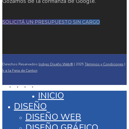
Gozamos de la confianza de Google.
SOLICITÁ UN PRESUPUESTO SIN CARGO
Derechos Reservados
Indigo Diseño Web®
| 2025
Términos y Condiciones
|
Ir a la Feria de Canton
facebook
linkedin
google-
instagram
plus
INICIO
Close
Menu
DISEÑO
DISEÑO WEB
DISEÑO GRÁFICO