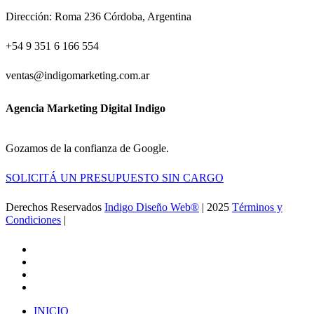
Dirección: Roma 236 Córdoba, Argentina
+54 9 351 6 166 554
ventas@indigomarketing.com.ar
Agencia Marketing Digital Indigo
Gozamos de la confianza de Google.
SOLICITÁ UN PRESUPUESTO SIN CARGO
Derechos Reservados
Indigo Diseño Web®
| 2025
Términos y
Condiciones
|
Ir a la Feria de Canton
facebook
linkedin
google-
plus
instagram
Close
INICIO