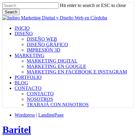
Skip
Hit enter to search or ESC to close
to
Search
main
Close
content
Search
Menu
INICIO
DISEÑO
DISEÑO WEB
DISEÑO GRÁFICO
IMPRESIÓN 3D
MARKETING
MARKETING DIGITAL
MARKETING EN GOOGLE
MARKETING EN FACEBOOK E INSTAGRAM
PORTFOLIO
BLOG
CONTACTO
CONTACTO
NOSOTROS
TRABAJÁ CON NOSOTROS
Wordpress
|
LandingPage
Baritel