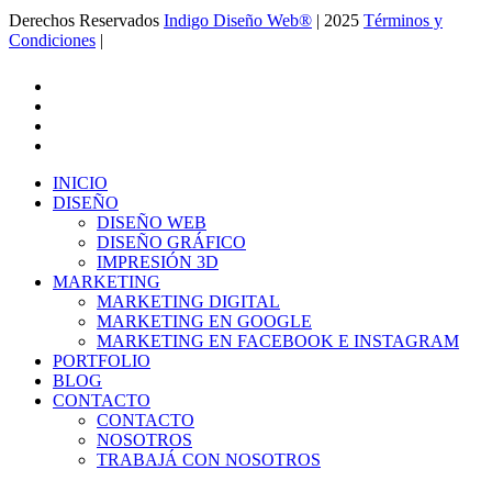
Derechos Reservados
Indigo Diseño Web®
| 2025
Términos y
Condiciones
|
Ir a la Feria de Canton
facebook
linkedin
google-
plus
instagram
Close
INICIO
Menu
DISEÑO
DISEÑO WEB
DISEÑO GRÁFICO
IMPRESIÓN 3D
MARKETING
MARKETING DIGITAL
MARKETING EN GOOGLE
MARKETING EN FACEBOOK E INSTAGRAM
PORTFOLIO
BLOG
CONTACTO
CONTACTO
NOSOTROS
TRABAJÁ CON NOSOTROS