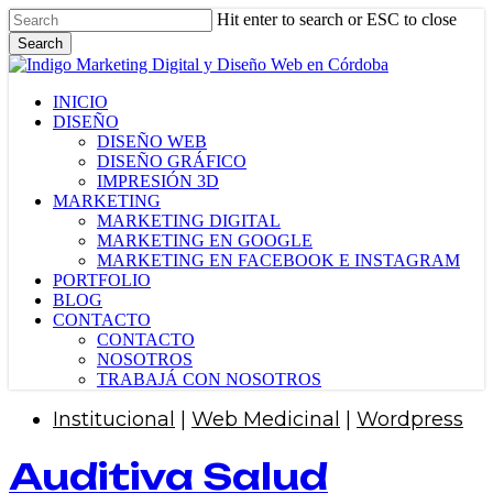
Skip
Hit enter to search or ESC to close
to
Search
main
Close
content
Search
Menu
INICIO
DISEÑO
DISEÑO WEB
DISEÑO GRÁFICO
IMPRESIÓN 3D
MARKETING
MARKETING DIGITAL
MARKETING EN GOOGLE
MARKETING EN FACEBOOK E INSTAGRAM
PORTFOLIO
BLOG
CONTACTO
CONTACTO
NOSOTROS
TRABAJÁ CON NOSOTROS
Institucional
|
Web Medicinal
|
Wordpress
Auditiva Salud