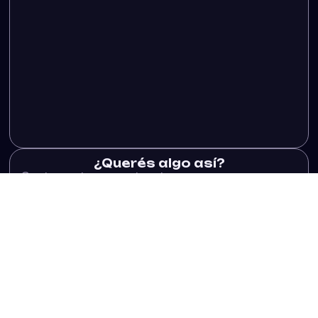
¿Querés algo así?
Contanos tu proyecto y te preparamos una
propuesta sin cargo.